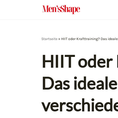
Zum
Inhalt
springen
Startseite
»
HIIT oder Krafttraining? Das idea
HIIT oder 
Das ideal
verschied