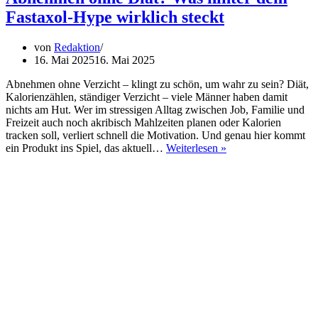
ihren
Fastaxol-Hype wirklich steckt
Hormonspiegel
sinnvoll
unterstützen
von
Redaktion
können
16. Mai 2025
16. Mai 2025
Abnehmen ohne Verzicht – klingt zu schön, um wahr zu sein? Diät,
Kalorienzählen, ständiger Verzicht – viele Männer haben damit
nichts am Hut. Wer im stressigen Alltag zwischen Job, Familie und
Freizeit auch noch akribisch Mahlzeiten planen oder Kalorien
tracken soll, verliert schnell die Motivation. Und genau hier kommt
Abnehmen
ein Produkt ins Spiel, das aktuell…
Weiterlesen »
ohne
Diät?
Was
hinter
dem
Fastaxol-
Hype
wirklich
steckt