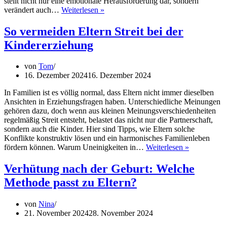
stellt nicht nur eine emotionale Herausforderung dar, sondern
Väter
verändert auch…
Weiterlesen »
im
Krieg
So vermeiden Eltern Streit bei der
–
Kindererziehung
Die
Auswirkungen
auf
von
Tom
Familien
16. Dezember 2024
16. Dezember 2024
In Familien ist es völlig normal, dass Eltern nicht immer dieselben
Ansichten in Erziehungsfragen haben. Unterschiedliche Meinungen
gehören dazu, doch wenn aus kleinen Meinungsverschiedenheiten
regelmäßig Streit entsteht, belastet das nicht nur die Partnerschaft,
sondern auch die Kinder. Hier sind Tipps, wie Eltern solche
Konflikte konstruktiv lösen und ein harmonisches Familienleben
So
fördern können. Warum Uneinigkeiten in…
Weiterlesen »
vermeiden
Eltern
Verhütung nach der Geburt: Welche
Streit
Methode passt zu Eltern?
bei
der
Kindererzi
von
Nina
21. November 2024
28. November 2024