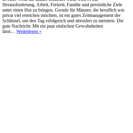
Herausforderung, Arbeit, Freizeit, Familie und persönliche Ziele
unter einen Hut zu bringen. Gerade für Männer, die beruflich wie
privat viel erreichen möchten, ist ein gutes Zeitmanagement der
Schlüssel, um den Tag erfolgreich und stressfrei zu meistern. Die
gute Nachricht: Mit ein paar einfachen Gewohnheiten
Effizient
lässt…
Weiterlesen »
durch
den
Alltag:
Zeitmanagement
für
Männer
im
modernen
Leben