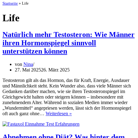
Startseite
»
Life
Life
Natürlich mehr Testosteron: Wie Männer
ihren Hormonspiegel sinnvoll
unterstützen können
von
Nina
27. Mai 2025
26. März 2025
Testosteron gilt als das Hormon, das für Kraft, Energie, Ausdauer
und Männlichkeit steht. Kein Wunder also, dass viele Männer sich
Gedanken darüber machen, wie sie ihren Testosteronspiegel im
Gleichgewicht halten oder steigern können – insbesondere mit
zunehmendem Alter. Während in sozialen Medien immer wieder
„Wundermittel“ angepriesen werden, lässt sich der Hormonspiegel
Natürlich
oft auch ganz ohne…
Weiterlesen »
mehr
Testosteron:
Wie
Männer
Abnehmen ohne Diät? Was hinter dem