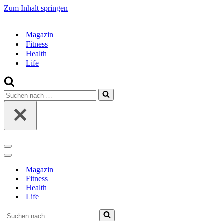
Zum Inhalt springen
Magazin
Fitness
Health
Life
Suchen
nach …
Navigations-
Menü
Navigations-
Menü
Magazin
Fitness
Health
Life
Suchen
nach …