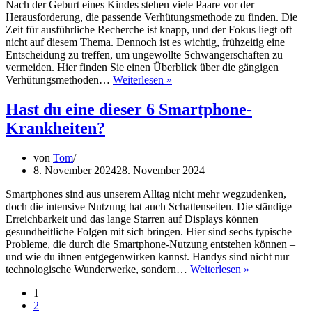
Nach der Geburt eines Kindes stehen viele Paare vor der
Herausforderung, die passende Verhütungsmethode zu finden. Die
Zeit für ausführliche Recherche ist knapp, und der Fokus liegt oft
nicht auf diesem Thema. Dennoch ist es wichtig, frühzeitig eine
Entscheidung zu treffen, um ungewollte Schwangerschaften zu
vermeiden. Hier finden Sie einen Überblick über die gängigen
Verhütung
Verhütungsmethoden…
Weiterlesen »
nach
der
Hast du eine dieser 6 Smartphone-
Geburt:
Krankheiten?
Welche
Methode
passt
von
Tom
zu
8. November 2024
28. November 2024
Eltern?
Smartphones sind aus unserem Alltag nicht mehr wegzudenken,
doch die intensive Nutzung hat auch Schattenseiten. Die ständige
Erreichbarkeit und das lange Starren auf Displays können
gesundheitliche Folgen mit sich bringen. Hier sind sechs typische
Probleme, die durch die Smartphone-Nutzung entstehen können –
und wie du ihnen entgegenwirken kannst. Handys sind nicht nur
Hast
technologische Wunderwerke, sondern…
Weiterlesen »
du
1
eine
2
dieser